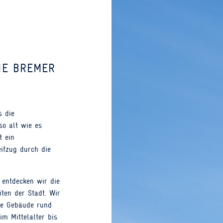
IE BREMER
s die
so alt wie es
t ein
eifzug durch die
entdecken wir die
ten der Stadt. Wir
ie Gebäude rund
m Mittelalter bis