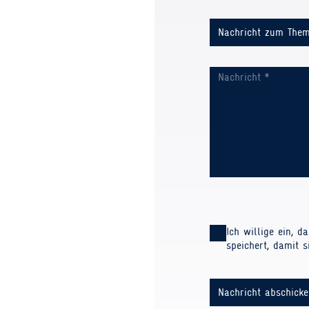
Bitte
lassen
Ich willige ein, d
Sie
speichert, damit 
dieses
Feld
leer.