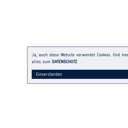
Ja, auch diese Website verwendet Cookies. Und hie
alles zum
DATENSCHUTZ
.
Einverstanden
KONTAKT
HÄUFIGE
ÜBER UNS
IMPRE
JOBS
DATENSCHU