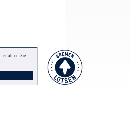
r erfahren Sie
INS
 FRAGEN
SSUM
TZ & AGB