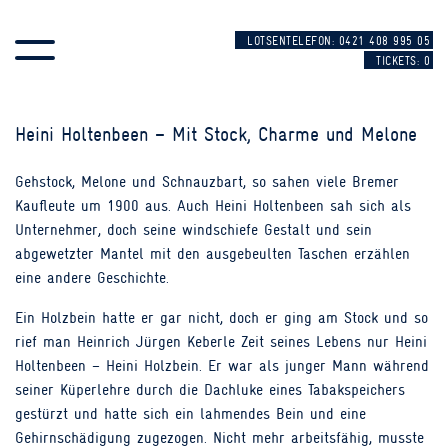
SKIP TO CONTENT
LOTSENTELEFON: 0421 408 995 05
TICKETS:
0
Heini Holtenbeen – Mit Stock, Charme und Melone
Gehstock, Melone und Schnauzbart, so sahen viele Bremer
Kaufleute um 1900 aus. Auch Heini Holtenbeen sah sich als
Unternehmer, doch seine windschiefe Gestalt und sein
abgewetzter Mantel mit den ausgebeulten Taschen erzählen
eine andere Geschichte.
Ein Holzbein hatte er gar nicht, doch er ging am Stock und so
rief man Heinrich Jürgen Keberle Zeit seines Lebens nur Heini
Holtenbeen – Heini Holzbein. Er war als junger Mann während
seiner Küperlehre durch die Dachluke eines Tabakspeichers
gestürzt und hatte sich ein lahmendes Bein und eine
Gehirnschädigung zugezogen. Nicht mehr arbeitsfähig, musste