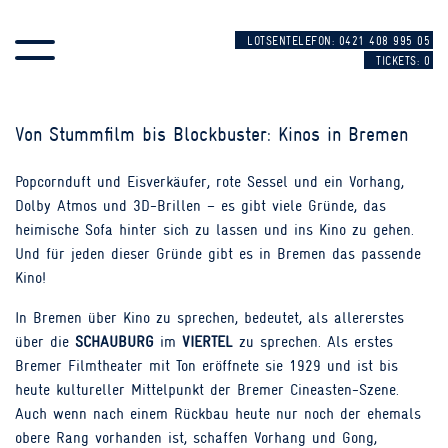
SKIP TO CONTENT
LOTSENTELEFON: 0421 408 995 05
TICKETS:
0
Von Stummfilm bis Blockbuster: Kinos in Bremen
Popcornduft und Eisverkäufer, rote Sessel und ein Vorhang,
Dolby Atmos und 3D-Brillen – es gibt viele Gründe, das
heimische Sofa hinter sich zu lassen und ins Kino zu gehen.
Und für jeden dieser Gründe gibt es in Bremen das passende
Kino!
In Bremen über Kino zu sprechen, bedeutet, als allererstes
über die
SCHAUBURG
im
VIERTEL
zu sprechen. Als erstes
Bremer Filmtheater mit Ton eröffnete sie 1929 und ist bis
heute kultureller Mittelpunkt der Bremer Cineasten-Szene.
Auch wenn nach einem Rückbau heute nur noch der ehemals
obere Rang vorhanden ist, schaffen Vorhang und Gong,